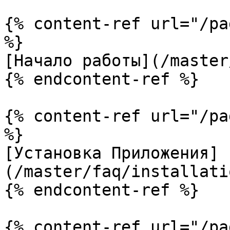
{% content-ref url="/pa
%}

[Начало работы](/master
{% endcontent-ref %}

{% content-ref url="/pa
%}

[Установка Приложения]
(/master/faq/installati
{% endcontent-ref %}

{% content-ref url="/pa